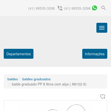
search
phone_in_talk
(41) 98535-3298
(41) 98535-3298
Menu
Princip
Departamentos
Informações
baldes
baldes graduados
balde graduado PP 8 litros com alça ( A8102-5)