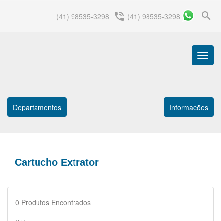
search
phone_in_talk
(41) 98535-3298
(41) 98535-3298
Menu
Princip
Departamentos
Informações
Cartucho Extrator
0
Produtos Encontrados