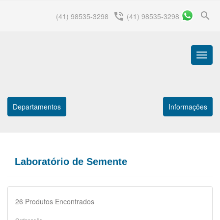
search
phone_in_talk
(41) 98535-3298
(41) 98535-3298
Menu
Princip
Departamentos
Informações
Laboratório de Semente
26
Produtos Encontrados