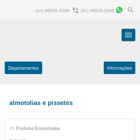
search
phone_in_talk
(41) 98535-3298
(41) 98535-3298
Menu
Princip
Departamentos
Informações
almotolias e pissetes
11
Produtos Encontrados