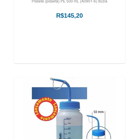
Pissete (pisseta) PE 500 mL (A0901-6) dúzia
R$145,20