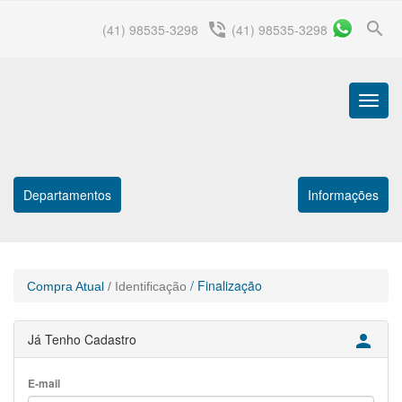
search
phone_in_talk
(41) 98535-3298
(41) 98535-3298
Menu
Princip
Departamentos
Informações
/ Finalização
Compra Atual
/ Identificação
Já Tenho Cadastro

E-mail